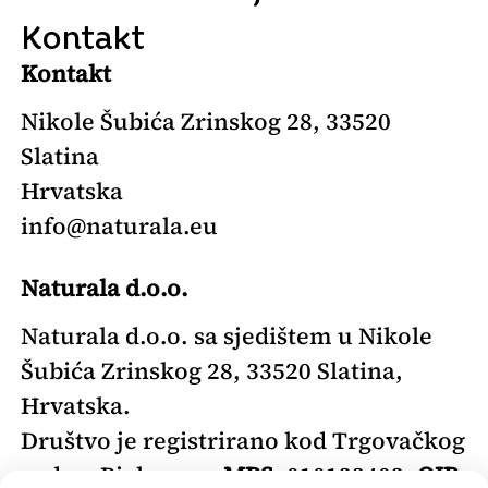
Kontakt
Kontakt
Nikole Šubića Zrinskog 28, 33520
Slatina
Hrvatska
info@naturala.eu
Naturala d.o.o.
Naturala d.o.o. sa sjedištem u Nikole
Šubića Zrinskog 28, 33520 Slatina,
Hrvatska.
Društvo je registrirano kod Trgovačkog
suda u Bjelovaru,
MBS:
010123402,
OIB: