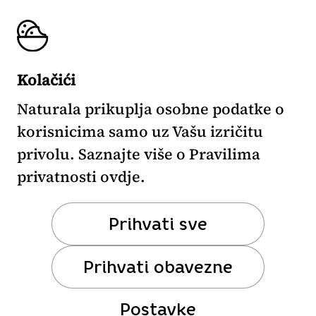
48664256160, temeljni kapital 3.300,00
EUR uplaćen je u cijelosti.
IBAN:
HR77 2390 0011 1013 17764,
Kolačići
Banka:
HRVATSKA POŠTANSKA BANKA
d.d., Jurišićeva ulica 4, 10000 Zagreb,
Naturala prikuplja osobne podatke o
SWIFT HPBZHR2X.
korisnicima samo uz Vašu izričitu
Uprava:
Aleksandra Samardžija, Dinko
privolu. Saznajte više o Pravilima
Jurišić
privatnosti ovdje.
Prihvati sve
Prihvati obavezne
Politika zaštite
osobnih podataka
Postavke